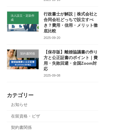
行政書士が解説｜株式会社と
法人設立・定款作
合同会社どっちで設立すべ
成
き？費用・信用・メリット徹
底比較
2025-09-20
【保存版】離婚協議書の作り
契約書関係
方と公正証書のポイント｜費
用・失敗回避・全国Zoom対
応
2025-09-08
カテゴリー
お知らせ
在留資格・ビザ
契約書関係