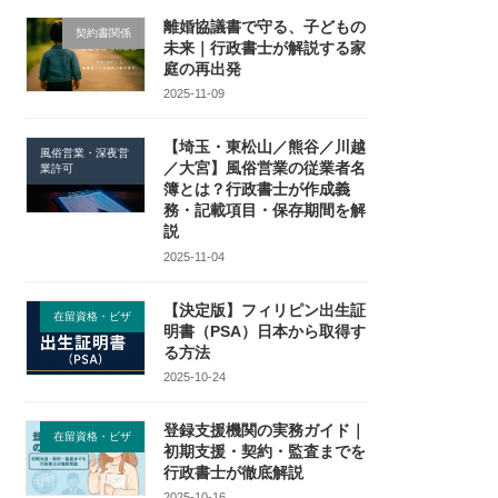
離婚協議書で守る、子どもの
契約書関係
未来｜行政書士が解説する家
庭の再出発
2025-11-09
【埼玉・東松山／熊谷／川越
風俗営業・深夜営
／大宮】風俗営業の従業者名
業許可
簿とは？行政書士が作成義
務・記載項目・保存期間を解
説
2025-11-04
【決定版】フィリピン出生証
在留資格・ビザ
明書（PSA）日本から取得す
る方法
2025-10-24
登録支援機関の実務ガイド｜
在留資格・ビザ
初期支援・契約・監査までを
行政書士が徹底解説
2025-10-16