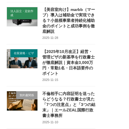
【美容室向け】marbb（マー
法人設立・定款作
ブ）導入は補助金で実現でき
成
る？小規模事業者持続化補助
金のポイントと成功事例を徹
底解説
2025-11-28
【2025年10月改正】経営・
在留資格・ビザ
管理ビザの新基準を行政書士
が徹底解説｜資本金3,000万
円・常勤1名・日本語要件の
ポイント
2025-11-15
不倫相手に内容証明を送った
契約書関係
らどうなる？行政書士が見た
「7つの注意点」と「3つの結
末」｜エールZEAL国際行政
書士事務所
2025-11-10