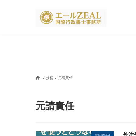
コ
ナ
ン
ビ
テ
ゲ
ン
ー
ツ
シ
へ
ョ
ス
ン
キ
に
ッ
移
プ
動
投稿
元請責任
元請責任
外注
建設業許可