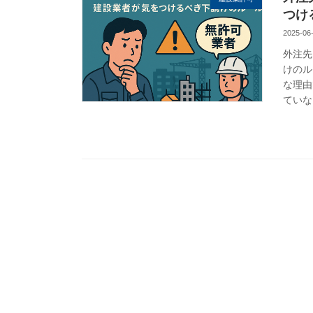
つけ
2025-06
外注先
けのル
な理由
ていな