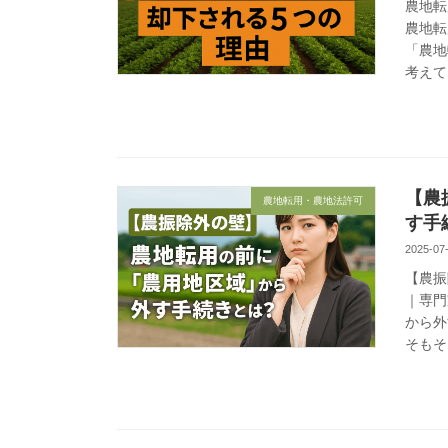
農地転
農地転
「農地
考えて
【農
農地転用・農地法許可
す手
2025-07
【農振
｜専門
から外
そもそ