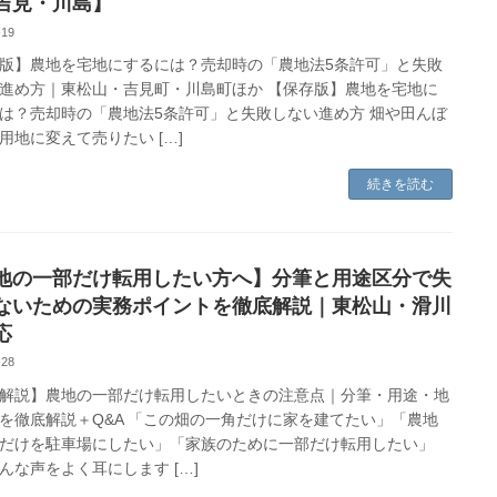
吉見・川島】
-19
版】農地を宅地にするには？売却時の「農地法5条許可」と失敗
進め方｜東松山・吉見町・川島町ほか 【保存版】農地を宅地に
は？売却時の「農地法5条許可」と失敗しない進め方 畑や田んぼ
用地に変えて売りたい […]
続きを読む
地の一部だけ転用したい方へ】分筆と用途区分で失
ないための実務ポイントを徹底解説｜東松山・滑川
応
-28
解説】農地の一部だけ転用したいときの注意点｜分筆・用途・地
を徹底解説＋Q&A 「この畑の一角だけに家を建てたい」「農地
だけを駐車場にしたい」「家族のために一部だけ転用したい」
んな声をよく耳にします […]