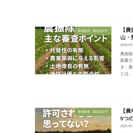
【農
農地転用・農地法許可
山・
2025-07
農振除
政書士
き、最
とは、
【農
農地転用・農地法許可
5つ
2025-07