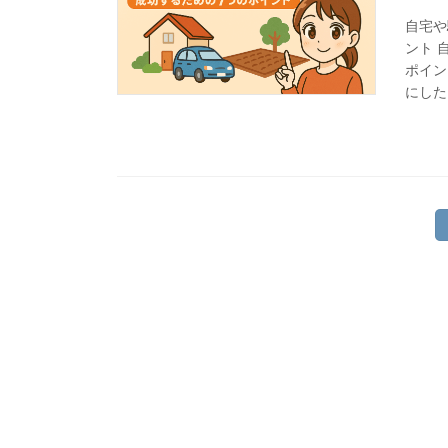
自宅や
ント 
ポイン
にした
投
稿
の
ペ
ー
ジ