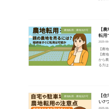
【農
農地転用・農地法許可
転用
2025-06
【農地
【農地
から農
る方は
【住
農地転用・農地法許可
い7
2025-06