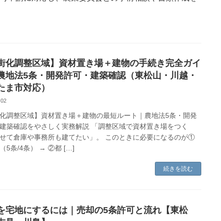
街化調整区域】資材置き場＋建物の手続き完全ガイ
農地法5条・開発許可・建築確認（東松山・川越・
たま市対応）
-02
化調整区域】資材置き場＋建物の最短ルート｜農地法5条・開発
建築確認をやさしく実務解説 「調整区域で資材置き場をつく
せて倉庫や事務所も建てたい」。 このときに必要になるのが①
5条/4条） → ②都 […]
続きを読む
を宅地にするには｜売却の5条許可と流れ【東松