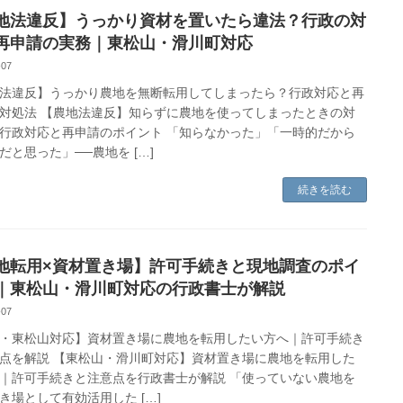
地法違反】うっかり資材を置いたら違法？行政の対
再申請の実務｜東松山・滑川町対応
-07
法違反】うっかり農地を無断転用してしまったら？行政対応と再
対処法 【農地法違反】知らずに農地を使ってしまったときの対
行政対応と再申請のポイント 「知らなかった」「一時的だから
だと思った」──農地を […]
続きを読む
地転用×資材置き場】許可手続きと現地調査のポイ
｜東松山・滑川町対応の行政書士が解説
-07
・東松山対応】資材置き場に農地を転用したい方へ｜許可手続き
点を解説 【東松山・滑川町対応】資材置き場に農地を転用した
｜許可手続きと注意点を行政書士が解説 「使っていない農地を
き場として有効活用した […]