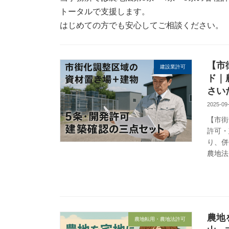
トータルで支援します。
はじめての方でも安心してご相談ください。
【市
建設業許可
ド｜
さい
2025-09
【市街
許可・
り、併
農地法（
農地
農地転用・農地法許可