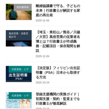
離婚協議書で守る、子どもの
契約書関係
未来｜行政書士が解説する家
庭の再出発
2025-11-09
【埼玉・東松山／熊谷／川越
風俗営業・深夜営
／大宮】風俗営業の従業者名
業許可
簿とは？行政書士が作成義
務・記載項目・保存期間を解
説
2025-11-04
【決定版】フィリピン出生証
在留資格・ビザ
明書（PSA）日本から取得す
る方法
2025-10-24
登録支援機関の実務ガイド｜
在留資格・ビザ
初期支援・契約・監査までを
行政書士が徹底解説
2025-10-16