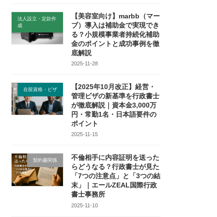
【美容室向け】marbb（マー
法人設立・定款作
ブ）導入は補助金で実現でき
成
る？小規模事業者持続化補助
金のポイントと成功事例を徹
底解説
2025-11-28
【2025年10月改正】経営・
在留資格・ビザ
管理ビザの新基準を行政書士
が徹底解説｜資本金3,000万
円・常勤1名・日本語要件の
ポイント
2025-11-15
不倫相手に内容証明を送った
契約書関係
らどうなる？行政書士が見た
「7つの注意点」と「3つの結
末」｜エールZEAL国際行政
書士事務所
2025-11-10