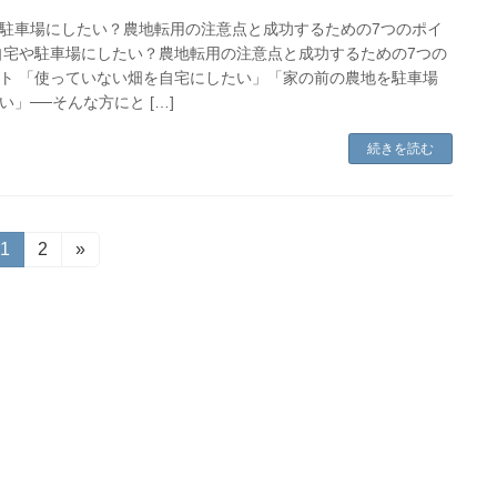
駐車場にしたい？農地転用の注意点と成功するための7つのポイ
自宅や駐車場にしたい？農地転用の注意点と成功するための7つの
ト 「使っていない畑を自宅にしたい」「家の前の農地を駐車場
い」──そんな方にと […]
続きを読む
固
1
固
2
»
定
定
ペ
ペ
ー
ー
ジ
ジ