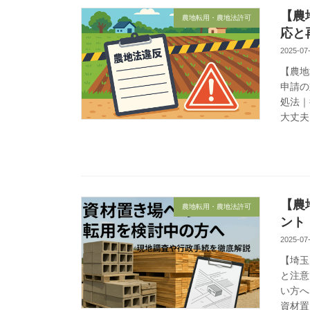
【農
農地転用・農地法許可
応と
2025-07
【農地
申請の
処法｜
大丈夫
【農
農地転用・農地法許可
ント
2025-07
【埼玉
と注意
い方へ
資材置