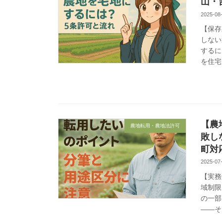
山・
2025-08
【保存
しない
するに
を住宅
【農
農地転用・農地法許可
敗し
町対
2025-07
【実務
域制限
の一部
——そ