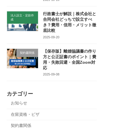
行政書士が解説｜株式会社と
法人設立・定款作
合同会社どっちで設立すべ
成
き？費用・信用・メリット徹
底比較
2025-09-20
【保存版】離婚協議書の作り
契約書関係
方と公正証書のポイント｜費
用・失敗回避・全国Zoom対
応
2025-09-08
カテゴリー
お知らせ
在留資格・ビザ
契約書関係