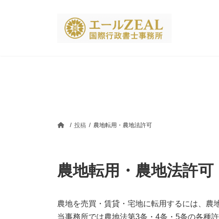
コ
ナ
ン
ビ
テ
ゲ
ン
ー
ツ
シ
へ
ョ
ス
ン
キ
に
ッ
移
プ
動
投稿
農地転用・農地法許可
農地転用・農地法許可
農地を売買・賃貸・宅地に転用するには、農
当事務所では農地法第3条・4条・5条の各種