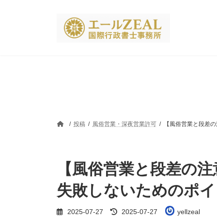
コ
ナ
ン
ビ
テ
ゲ
ン
ー
ツ
シ
へ
ョ
ス
ン
キ
に
ッ
移
プ
動
投稿
風俗営業・深夜営業許可
【風俗営業と段差の
【風俗営業と段差の注
失敗しないためのポイ
最
2025-07-27
2025-07-27
yellzeal
終