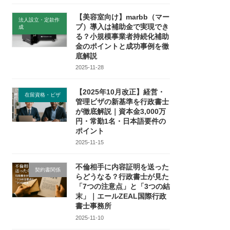
【美容室向け】marbb（マー
法人設立・定款作
ブ）導入は補助金で実現でき
成
る？小規模事業者持続化補助
金のポイントと成功事例を徹
底解説
2025-11-28
【2025年10月改正】経営・
在留資格・ビザ
管理ビザの新基準を行政書士
が徹底解説｜資本金3,000万
円・常勤1名・日本語要件の
ポイント
2025-11-15
不倫相手に内容証明を送った
契約書関係
らどうなる？行政書士が見た
「7つの注意点」と「3つの結
末」｜エールZEAL国際行政
書士事務所
2025-11-10