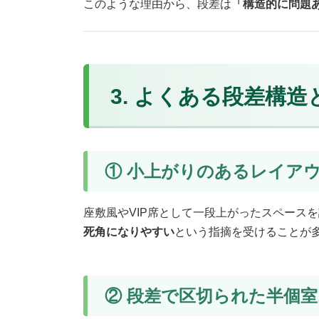
このような理由から、段差は
「構造的に問題
3. よくある段差構
① 小上がりのあるレイア
座敷風やVIP席として一段上がったスペース
死角になりやすい
という指摘を受けることが
② 段差で区切られた半個