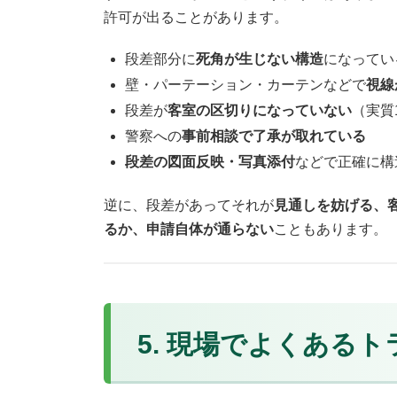
許可が出ることがあります。
段差部分に
死角が生じない構造
になってい
壁・パーテーション・カーテンなどで
視線
段差が
客室の区切りになっていない
（実質
警察への
事前相談で了承が取れている
段差の図面反映・写真添付
などで正確に構
逆に、段差があってそれが
見通しを妨げる、
るか、申請自体が通らない
こともあります。
5. 現場でよくある