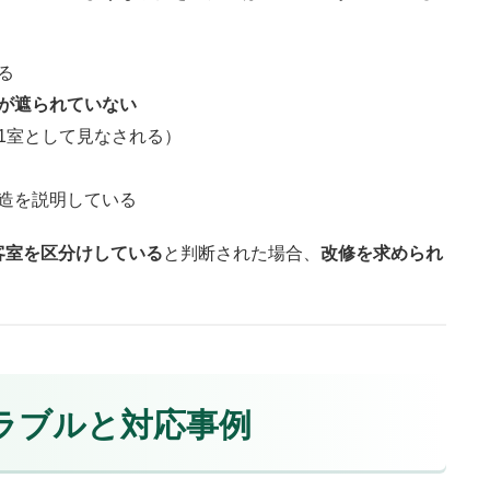
る
が遮られていない
1室として見なされる）
造を説明している
客室を区分けしている
と判断された場合、
改修を求められ
トラブルと対応事例