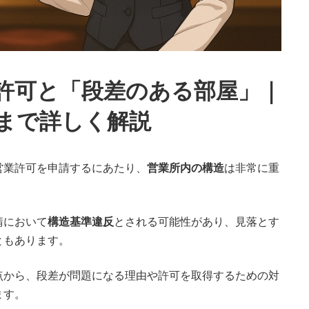
許可と「段差のある部屋」｜
まで詳しく解説
営業許可を申請するにあたり、
営業所内の構造
は非常に重
請において
構造基準違反
とされる可能性があり、見落とす
ともあります。
点から、段差が問題になる理由や許可を取得するための対
ます。