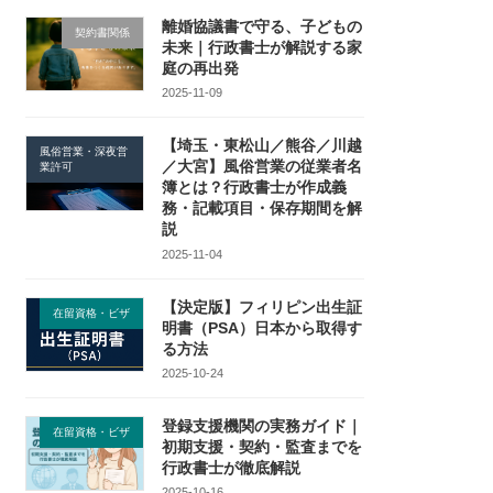
離婚協議書で守る、子どもの
契約書関係
未来｜行政書士が解説する家
庭の再出発
2025-11-09
【埼玉・東松山／熊谷／川越
風俗営業・深夜営
／大宮】風俗営業の従業者名
業許可
簿とは？行政書士が作成義
務・記載項目・保存期間を解
説
2025-11-04
【決定版】フィリピン出生証
在留資格・ビザ
明書（PSA）日本から取得す
る方法
2025-10-24
登録支援機関の実務ガイド｜
在留資格・ビザ
初期支援・契約・監査までを
行政書士が徹底解説
2025-10-16