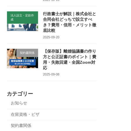
行政書士が解説｜株式会社と
法人設立・定款作
合同会社どっちで設立すべ
成
き？費用・信用・メリット徹
底比較
2025-09-20
【保存版】離婚協議書の作り
契約書関係
方と公正証書のポイント｜費
用・失敗回避・全国Zoom対
応
2025-09-08
カテゴリー
お知らせ
在留資格・ビザ
契約書関係