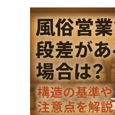
更
新
日
時
: