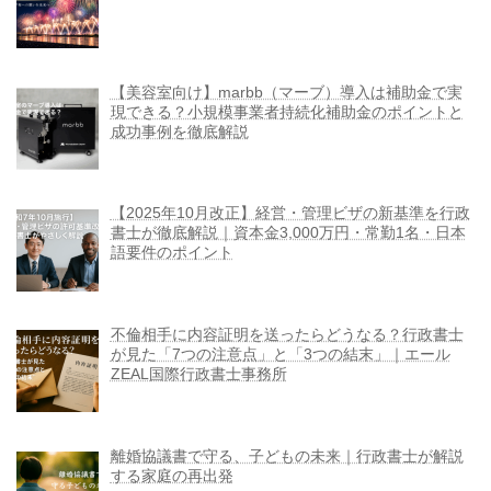
【美容室向け】marbb（マーブ）導入は補助金で実
現できる？小規模事業者持続化補助金のポイントと
成功事例を徹底解説
【2025年10月改正】経営・管理ビザの新基準を行政
書士が徹底解説｜資本金3,000万円・常勤1名・日本
語要件のポイント
不倫相手に内容証明を送ったらどうなる？行政書士
が見た「7つの注意点」と「3つの結末」｜エール
ZEAL国際行政書士事務所
離婚協議書で守る、子どもの未来｜行政書士が解説
する家庭の再出発